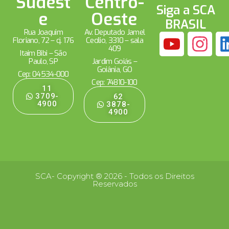
Sudest
Centro-
Siga a SCA
e
Oeste
BRASIL
Rua Joaquim
Av. Deputado Jamel
Floriano, 72 – cj. 176
Cecílio, 3310 – sala
409
Itaim Bibi – São
Paulo, SP
Jardim Goiás –
Goiânia, GO
Cep: 04534-000
Cep: 74810-100
11
3709-
62
4900
3878-
4900
SCA- Copyright ® 2026 - Todos os Direitos
Reservados