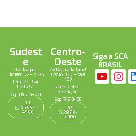
Sudest
Centro-
Siga a SCA
e
Oeste
BRASIL
Rua Joaquim
Av. Deputado Jamel
Floriano, 72 – cj. 176
Cecílio, 3310 – sala
409
Itaim Bibi – São
Paulo, SP
Jardim Goiás –
Goiânia, GO
Cep: 04534-000
Cep: 74810-100
11
3709-
62
4900
3878-
4900