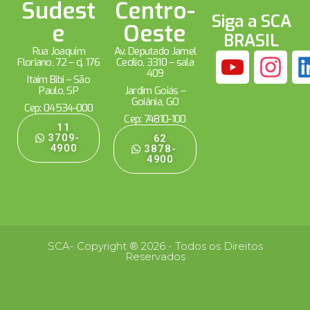
Sudest
Centro-
Siga a SCA
e
Oeste
BRASIL
Rua Joaquim
Av. Deputado Jamel
Floriano, 72 – cj. 176
Cecílio, 3310 – sala
409
Itaim Bibi – São
Paulo, SP
Jardim Goiás –
Goiânia, GO
Cep: 04534-000
Cep: 74810-100
11
3709-
62
4900
3878-
4900
SCA- Copyright ® 2026 - Todos os Direitos
Reservados