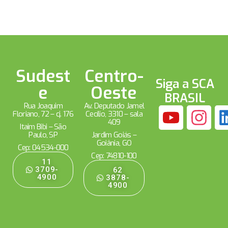
Sudest
Centro-
Siga a SCA
e
Oeste
BRASIL
Rua Joaquim
Av. Deputado Jamel
Floriano, 72 – cj. 176
Cecílio, 3310 – sala
409
Itaim Bibi – São
Paulo, SP
Jardim Goiás –
Goiânia, GO
Cep: 04534-000
Cep: 74810-100
11
3709-
62
4900
3878-
4900