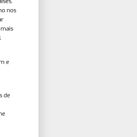
íses.
lho nos
ar
 mais
l
em e
s de
ne