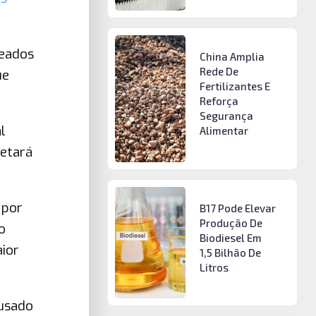
peados
China Amplia
Rede De
ue
Fertilizantes E
Reforça
Segurança
l
Alimentar
etará
 por
B17 Pode Elevar
Produção De
o
Biodiesel Em
ior
1,5 Bilhão De
Litros
 usado