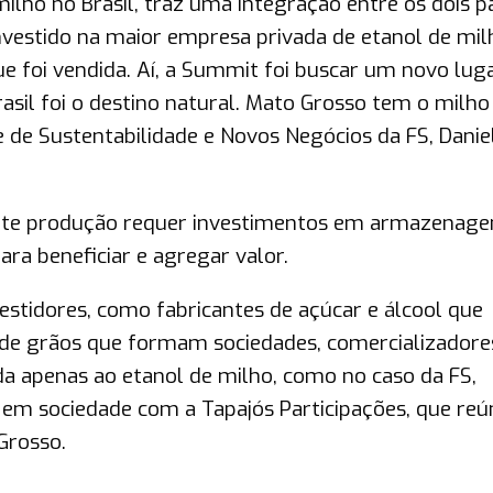
milho no Brasil, traz uma integração entre os dois pa
 investido na maior empresa privada de etanol de mi
e foi vendida. Aí, a Summit foi buscar um novo lug
rasil foi o destino natural. Mato Grosso tem o milho
e de Sustentabilidade e Novos Negócios da FS, Danie
ente produção requer investimentos em armazenag
 para beneficiar e agregar valor.
vestidores, como fabricantes de açúcar e álcool que
 de grãos que formam sociedades, comercializadore
da apenas ao etanol de milho, como no caso da FS,
em sociedade com a Tapajós Participações, que reú
Grosso.