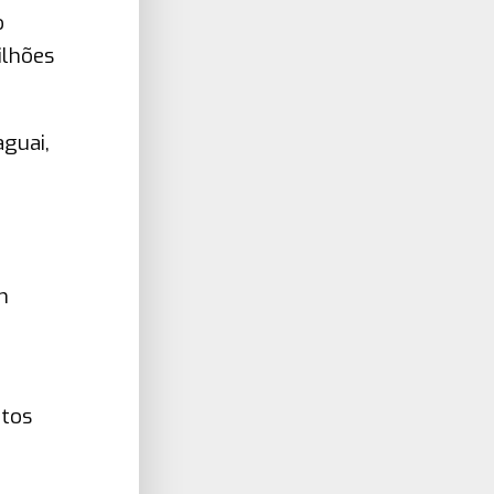
o
ilhões
guai,
m
etos