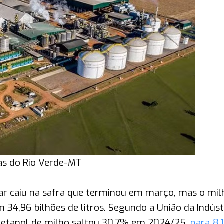
as do Rio Verde-MT
ar caiu na safra que terminou em março, mas o mil
 34,96 bilhões de litros. Segundo a União da Indúst
o etanol de milho saltou 30,7% em 2024/25,
para 8,