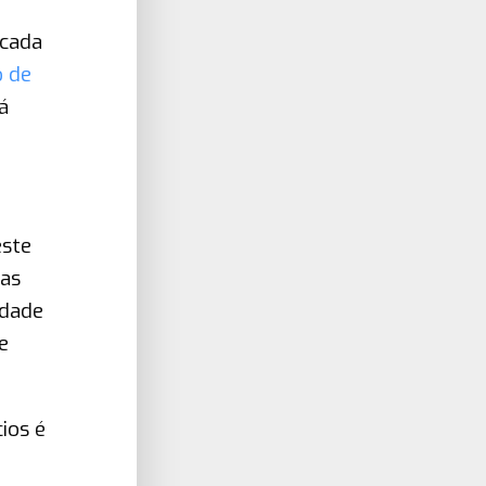
ocada
o de
á
este
 as
idade
e
ios é