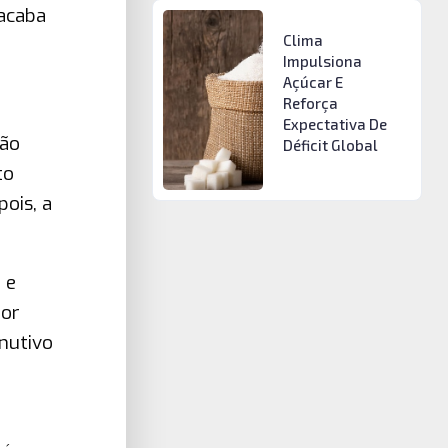
 acaba
Clima
Impulsiona
Açúcar E
Reforça
Expectativa De
ção
Déficit Global
to
ois, a
 e
ior
nutivo