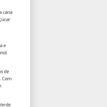
da cana
çúcar
a e
anol
s de
s. Com
m
Verde