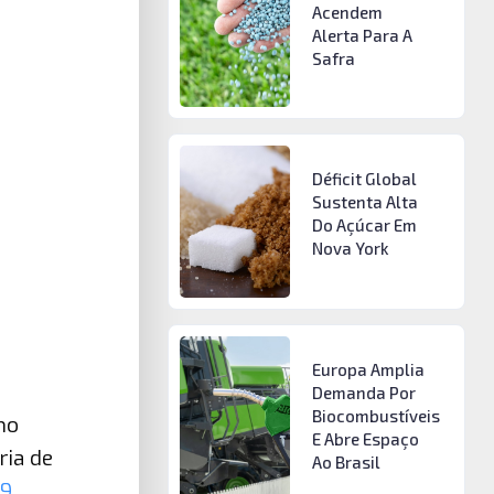
Acendem
Alerta Para A
Safra
Déficit Global
Sustenta Alta
Do Açúcar Em
Nova York
Europa Amplia
Demanda Por
Biocombustíveis
ho
E Abre Espaço
ria de
Ao Brasil
19