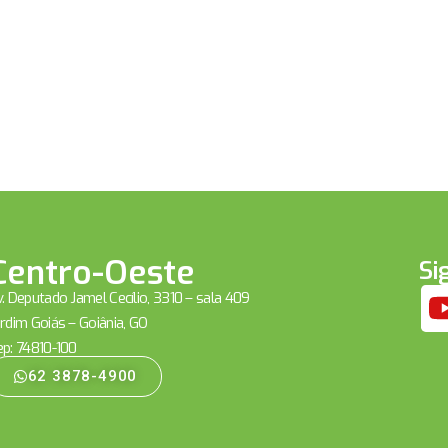
Centro-Oeste
Si
. Deputado Jamel Cecílio, 3310 – sala 409
rdim Goiás – Goiânia, GO
ep: 74810-100
62 3878-4900