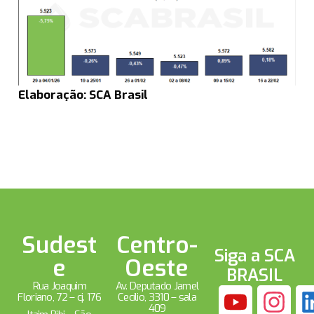
Elaboração: SCA Brasil
Sudest
Centro-
Siga a SCA
e
Oeste
BRASIL
Rua Joaquim
Av. Deputado Jamel
Floriano, 72 – cj. 176
Cecílio, 3310 – sala
409