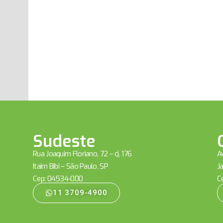
Sudeste
Rua Joaquim Floriano, 72 – cj. 176
Av
Itaim Bibi – São Paulo, SP
Ja
Cep: 04534-000
C
11 3709-4900