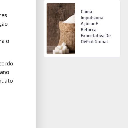
Clima
res
Impulsiona
ção
Açúcar E
Reforça
Expectativa De
ra o
Déficit Global
cordo
 ano
ndato