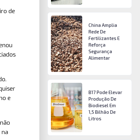
iro de
China Amplia
Rede De
Fertilizantes E
denou
Reforça
Segurança
ciados
Alimentar
do.
quiser
B17 Pode Elevar
no e
Produção De
Biodiesel Em
1,5 Bilhão De
Litros
 não
 na