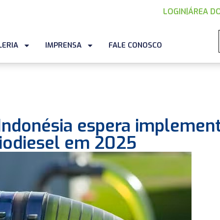
LOGIN
|
ÁREA DO
LERIA
IMPRENSA
FALE CONOSCO
 Indonésia espera implemen
iodiesel em 2025