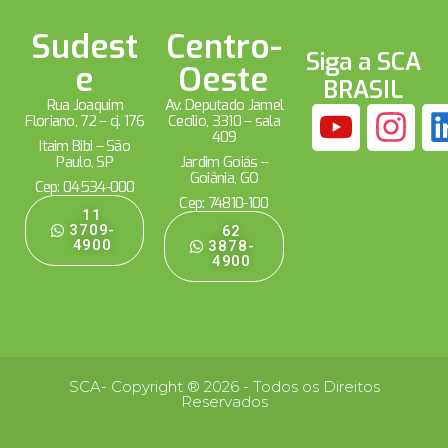
Sudest
Centro-
Siga a SCA
e
Oeste
BRASIL
Rua Joaquim
Av. Deputado Jamel
Floriano, 72 – cj. 176
Cecílio, 3310 – sala
409
Itaim Bibi – São
Paulo, SP
Jardim Goiás –
Goiânia, GO
Cep: 04534-000
Cep: 74810-100
11
3709-
62
4900
3878-
4900
SCA- Copyright ® 2026 - Todos os Direitos
Reservados