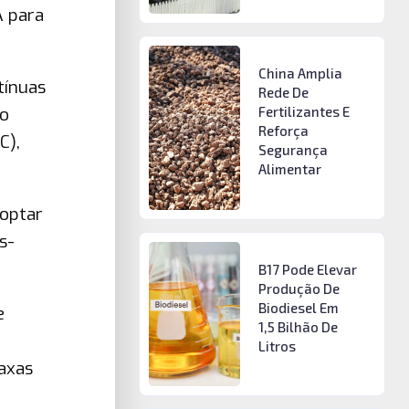
A para
China Amplia
tínuas
Rede De
 o
Fertilizantes E
Reforça
C),
Segurança
Alimentar
 optar
s-
B17 Pode Elevar
Produção De
Biodiesel Em
e
1,5 Bilhão De
Litros
axas