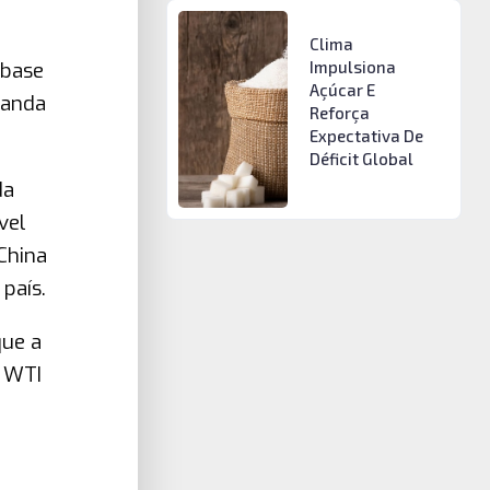
Clima
-base
Impulsiona
Açúcar E
manda
Reforça
Expectativa De
Déficit Global
da
vel
China
país.
que a
o WTI