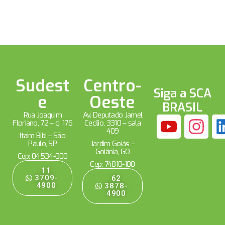
Sudest
Centro-
Siga a SCA
e
Oeste
BRASIL
Rua Joaquim
Av. Deputado Jamel
Floriano, 72 – cj. 176
Cecílio, 3310 – sala
409
Itaim Bibi – São
Paulo, SP
Jardim Goiás –
Goiânia, GO
Cep: 04534-000
Cep: 74810-100
11
3709-
62
4900
3878-
4900