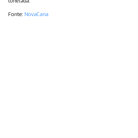
tonelada.
Fonte:
NovaCana