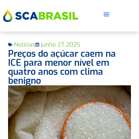
Notícias
junho 27, 2025
Preços do açúcar caem na
ICE para menor nível em
quatro anos com clima
benigno
E