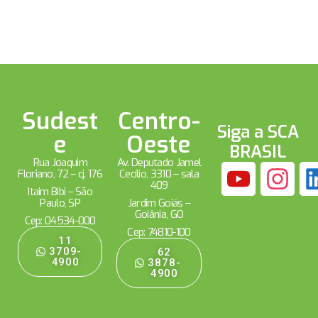
Sudest
Centro-
Siga a SCA
e
Oeste
BRASIL
Rua Joaquim
Av. Deputado Jamel
Floriano, 72 – cj. 176
Cecílio, 3310 – sala
409
Itaim Bibi – São
Paulo, SP
Jardim Goiás –
Goiânia, GO
Cep: 04534-000
Cep: 74810-100
11
3709-
62
4900
3878-
4900