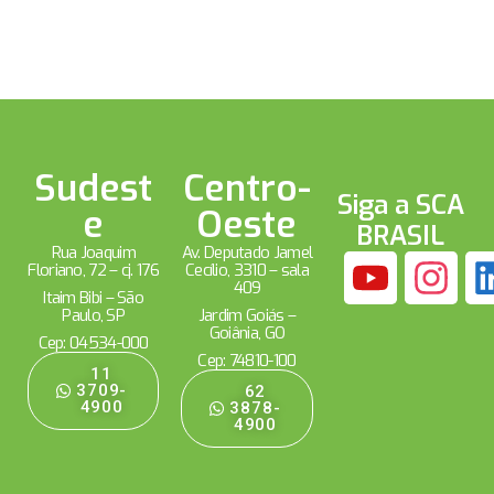
Sudest
Centro-
Siga a SCA
e
Oeste
BRASIL
Rua Joaquim
Av. Deputado Jamel
Floriano, 72 – cj. 176
Cecílio, 3310 – sala
409
Itaim Bibi – São
Paulo, SP
Jardim Goiás –
Goiânia, GO
Cep: 04534-000
Cep: 74810-100
11
3709-
62
4900
3878-
4900