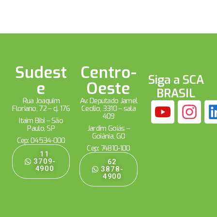
Sudest
Centro-
Siga a SCA
e
Oeste
BRASIL
Rua Joaquim
Av. Deputado Jamel
Floriano, 72 – cj. 176
Cecílio, 3310 – sala
409
Itaim Bibi – São
Paulo, SP
Jardim Goiás –
Goiânia, GO
Cep: 04534-000
Cep: 74810-100
11
3709-
62
4900
3878-
4900