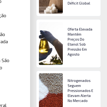
o
Déficit Global
ção
Oferta Elevada
ção
Mantém
Preços Do
rada
Etanol Sob
Pressão Em
Agosto
m São
o
Nitrogenados
Seguem
Pressionados E
Elevam Alerta
No Mercado
eral