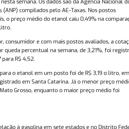
s nesta semana. Os dados são da Agência Nacional d
is (ANP) compilados pelo AE-Taxas. Nos postos
ís, o preço médio do etanol caiu 0,49% na compara
itro.
or, consumidor e com mais postos avaliados, a cota
r queda percentual na semana, de 3,21%, foi regist
7 para R$ 4,52.
ara o etanol em um posto foi de R$ 3,19 o litro, e
registrado em Santa Catarina. Já o menor preço médi
m Mato Grosso, enquanto o maior preço médio foi
lação à gasolina em sete estados e no Distrito Fed