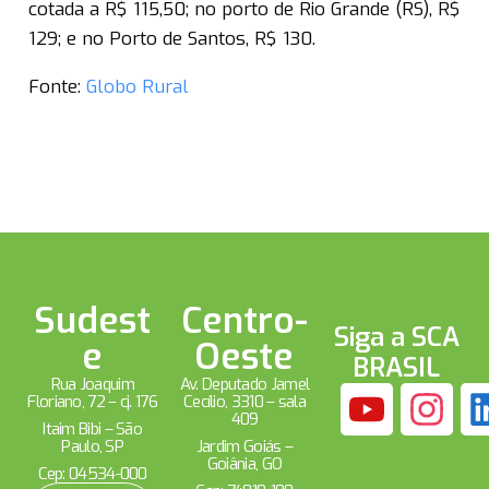
cotada a R$ 115,50; no porto de Rio Grande (RS), R$
129; e no Porto de Santos, R$ 130.
Fonte:
Globo Rural
Sudest
Centro-
Siga a SCA
e
Oeste
BRASIL
Rua Joaquim
Av. Deputado Jamel
Floriano, 72 – cj. 176
Cecílio, 3310 – sala
409
Itaim Bibi – São
Paulo, SP
Jardim Goiás –
Goiânia, GO
Cep: 04534-000