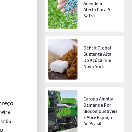
Acendem
Alerta Para A
Safra
Déficit Global
Sustenta Alta
Do Açúcar Em
Nova York
Europa Amplia
preço
Demanda Por
Biocombustíveis
feira
E Abre Espaço
 três
Ao Brasil
 o