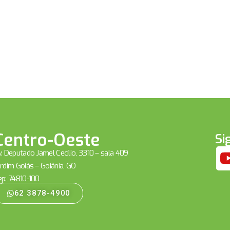
Centro-Oeste
Si
. Deputado Jamel Cecílio, 3310 – sala 409
rdim Goiás – Goiânia, GO
ep: 74810-100
62 3878-4900