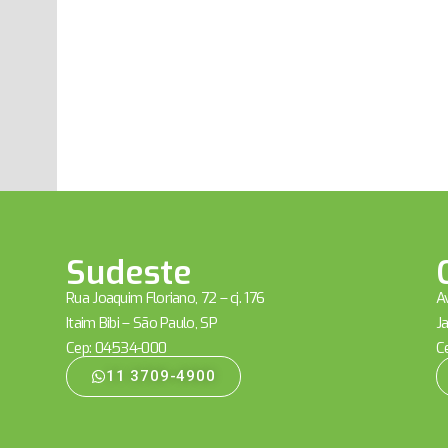
Sudeste
Rua Joaquim Floriano, 72 – cj. 176
Av
Itaim Bibi – São Paulo, SP
Ja
Cep: 04534-000
C
11 3709-4900