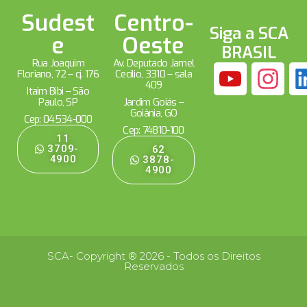
Sudest
Centro-
Siga a SCA
e
Oeste
BRASIL
Rua Joaquim
Av. Deputado Jamel
Floriano, 72 – cj. 176
Cecílio, 3310 – sala
409
Itaim Bibi – São
Paulo, SP
Jardim Goiás –
Goiânia, GO
Cep: 04534-000
Cep: 74810-100
11
3709-
62
4900
3878-
4900
SCA- Copyright ® 2026 - Todos os Direitos
Reservados