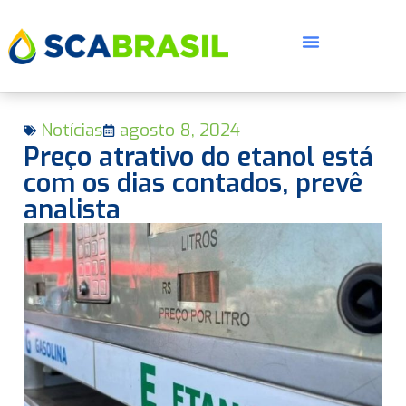
Notícias
agosto 8, 2024
Preço atrativo do etanol está
com os dias contados, prevê
analista
E