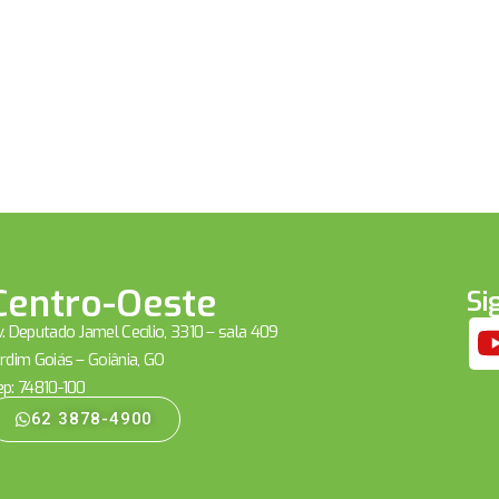
Centro-Oeste
Si
. Deputado Jamel Cecílio, 3310 – sala 409
rdim Goiás – Goiânia, GO
ep: 74810-100
62 3878-4900