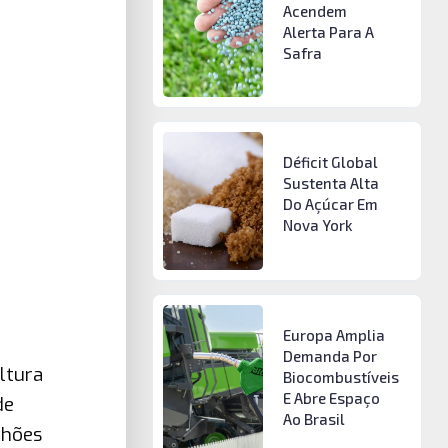
Acendem
Alerta Para A
Safra
Déficit Global
Sustenta Alta
Do Açúcar Em
Nova York
Europa Amplia
Demanda Por
ultura
Biocombustíveis
E Abre Espaço
de
Ao Brasil
lhões