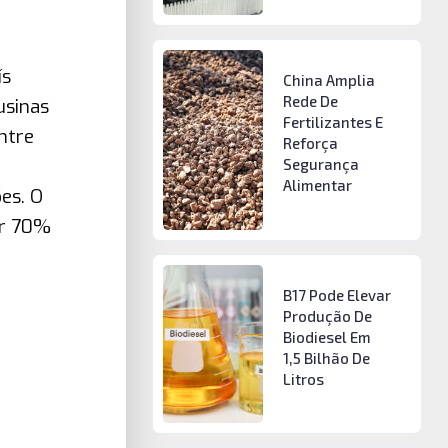
ís
China Amplia
Rede De
usinas
Fertilizantes E
ntre
Reforça
Segurança
Alimentar
es. O
ir 70%
B17 Pode Elevar
Produção De
Biodiesel Em
1,5 Bilhão De
Litros