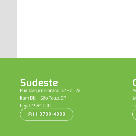
Sudeste
Rua Joaquim Floriano, 72 – cj. 176
Av
Itaim Bibi – São Paulo, SP
Ja
Cep: 04534-000
C
11 3709-4900