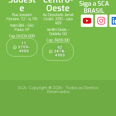
Siga a SCA
e
Oeste
BRASIL
Rua Joaquim
Av. Deputado Jamel
Floriano, 72 – cj. 176
Cecílio, 3310 – sala
409
Itaim Bibi – São
Paulo, SP
Jardim Goiás –
Goiânia, GO
Cep: 04534-000
Cep: 74810-100
11
3709-
62
4900
3878-
4900
SCA- Copyright ® 2026 - Todos os Direitos
Reservados