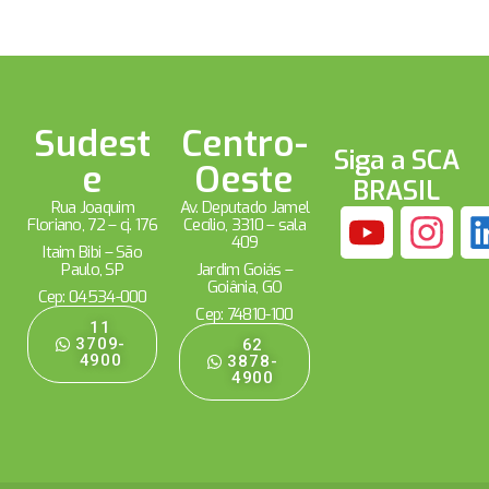
Sudest
Centro-
Siga a SCA
e
Oeste
BRASIL
Rua Joaquim
Av. Deputado Jamel
Floriano, 72 – cj. 176
Cecílio, 3310 – sala
409
Itaim Bibi – São
Paulo, SP
Jardim Goiás –
Goiânia, GO
Cep: 04534-000
Cep: 74810-100
11
3709-
62
4900
3878-
4900