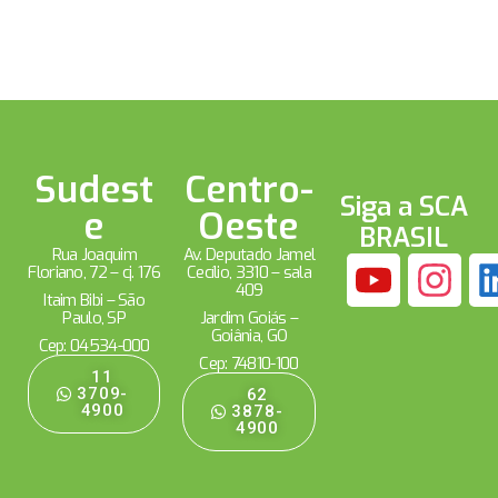
Sudest
Centro-
Siga a SCA
e
Oeste
BRASIL
Rua Joaquim
Av. Deputado Jamel
Floriano, 72 – cj. 176
Cecílio, 3310 – sala
409
Itaim Bibi – São
Paulo, SP
Jardim Goiás –
Goiânia, GO
Cep: 04534-000
Cep: 74810-100
11
3709-
62
4900
3878-
4900