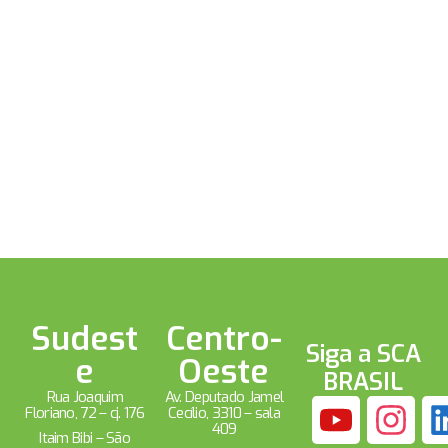
Sudest
Centro-
Siga a SCA
e
Oeste
BRASIL
Rua Joaquim
Av. Deputado Jamel
Floriano, 72 – cj. 176
Cecílio, 3310 – sala
409
Itaim Bibi – São