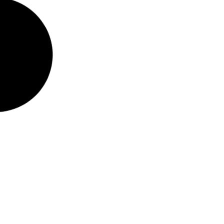
Petróleo fecha em queda de quase
2% após Trump anunciar primeira
fase de cessar-fogo em Gaza
09/10/2025
O petróleo fechou em queda de quase 2% nesta
quinta-feira (9/10), em meio ao arrefecimento das
tensões geopolítica no Oriente Médio, após a
divulgação da
Leia mais »