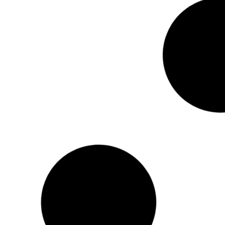
EUA anuncia novas sanções contra
o petróleo iraniano: alvos são
embarcações, empresas e redes de
exportação energética do Irã em
escala global
09/10/2025
Em 9 de outubro de 2025, o governo dos Estados
Unidos anunciou uma rodada de novas sanções contra
o setor energético do Irã, com foco
Leia mais »