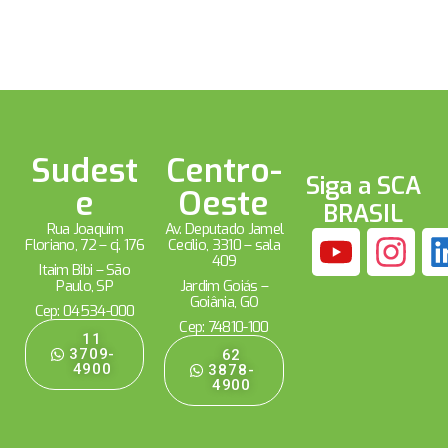
Sudest
Centro-
Siga a SCA
e
Oeste
BRASIL
Rua Joaquim
Av. Deputado Jamel
Floriano, 72 – cj. 176
Cecílio, 3310 – sala
409
Itaim Bibi – São
Paulo, SP
Jardim Goiás –
Goiânia, GO
Cep: 04534-000
Cep: 74810-100
11
3709-
62
4900
3878-
4900