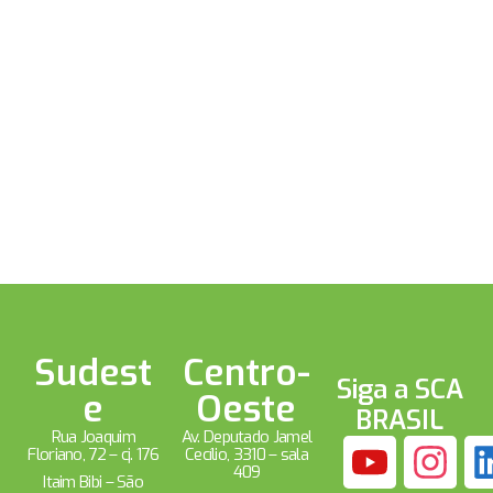
Sudest
Centro-
Siga a SCA
e
Oeste
BRASIL
Rua Joaquim
Av. Deputado Jamel
Floriano, 72 – cj. 176
Cecílio, 3310 – sala
409
Itaim Bibi – São