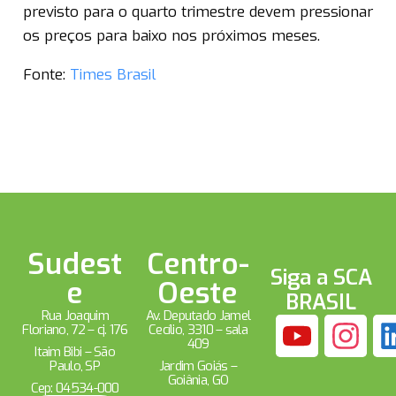
previsto para o quarto trimestre devem pressionar
os preços para baixo nos próximos meses.
Fonte:
Times Brasil
Sudest
Centro-
Siga a SCA
e
Oeste
BRASIL
Rua Joaquim
Av. Deputado Jamel
Floriano, 72 – cj. 176
Cecílio, 3310 – sala
409
Itaim Bibi – São
Paulo, SP
Jardim Goiás –
Goiânia, GO
Cep: 04534-000