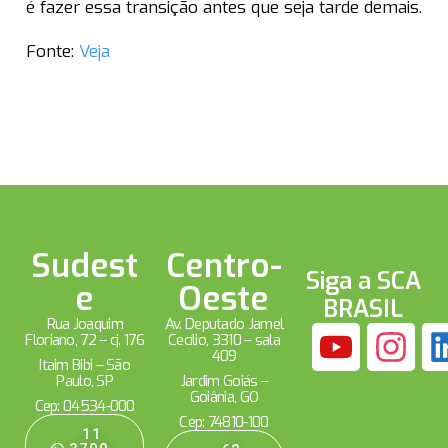
é fazer essa transição antes que seja tarde demais.
Fonte:
Veja
Sudest
Centro-
Siga a SCA
e
Oeste
BRASIL
Rua Joaquim
Av. Deputado Jamel
Floriano, 72 – cj. 176
Cecílio, 3310 – sala
409
Itaim Bibi – São
Paulo, SP
Jardim Goiás –
Goiânia, GO
Cep: 04534-000
Cep: 74810-100
11