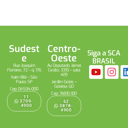
Sudest
Centro-
Siga a SCA
e
Oeste
BRASIL
Rua Joaquim
Av. Deputado Jamel
Floriano, 72 – cj. 176
Cecílio, 3310 – sala
409
Itaim Bibi – São
Paulo, SP
Jardim Goiás –
Goiânia, GO
Cep: 04534-000
Cep: 74810-100
11
3709-
62
4900
3878-
4900