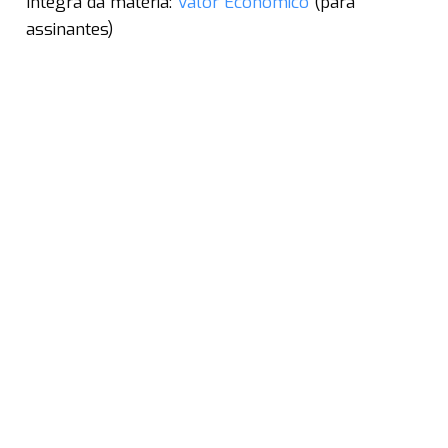
Íntegra da matéria:
Valor Econômico
(para
assinantes)