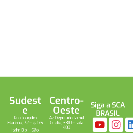
Sudest
Centro-
Siga a SCA
e
Oeste
BRASIL
Rua Joaquim
Av. Deputado Jamel
Floriano, 72 – cj. 176
Cecílio, 3310 – sala
409
Itaim Bibi – São