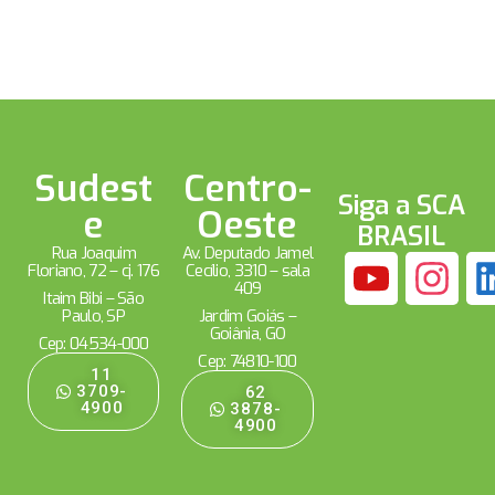
Sudest
Centro-
Siga a SCA
e
Oeste
BRASIL
Rua Joaquim
Av. Deputado Jamel
Floriano, 72 – cj. 176
Cecílio, 3310 – sala
409
Itaim Bibi – São
Paulo, SP
Jardim Goiás –
Goiânia, GO
Cep: 04534-000
Cep: 74810-100
11
3709-
62
4900
3878-
4900