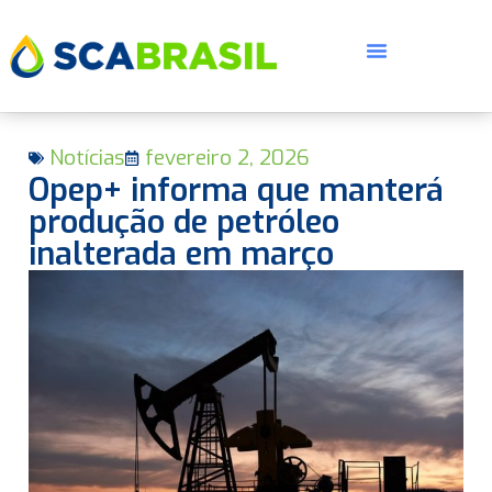
Notícias
fevereiro 2, 2026
Opep+ informa que manterá
produção de petróleo
inalterada em março
E