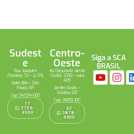
Sudest
Centro-
Siga a SCA
e
Oeste
BRASIL
Rua Joaquim
Av. Deputado Jamel
Floriano, 72 – cj. 176
Cecílio, 3310 – sala
409
Itaim Bibi – São
Paulo, SP
Jardim Goiás –
Goiânia, GO
Cep: 04534-000
Cep: 74810-100
11
3709-
62
4900
3878-
4900