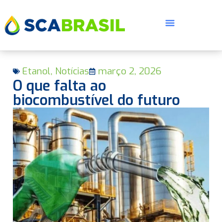
Etanol
,
Notícias
março 2, 2026
O que falta ao
biocombustível do futuro
E