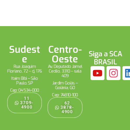
Sudest
Centro-
Siga a SCA
e
Oeste
BRASIL
Rua Joaquim
Av. Deputado Jamel
Floriano, 72 – cj. 176
Cecílio, 3310 – sala
409
Itaim Bibi – São
Paulo, SP
Jardim Goiás –
Goiânia, GO
Cep: 04534-000
Cep: 74810-100
11
3709-
62
4900
3878-
4900