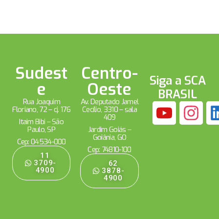
Sudest
Centro-
Siga a SCA
e
Oeste
BRASIL
Rua Joaquim
Av. Deputado Jamel
Floriano, 72 – cj. 176
Cecílio, 3310 – sala
409
Itaim Bibi – São
Paulo, SP
Jardim Goiás –
Goiânia, GO
Cep: 04534-000
Cep: 74810-100
11
3709-
62
4900
3878-
4900