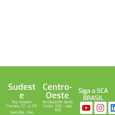
Sudest
Centro-
Siga a SCA
e
Oeste
BRASIL
Rua Joaquim
Av. Deputado Jamel
Floriano, 72 – cj. 176
Cecílio, 3310 – sala
409
Itaim Bibi – São