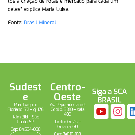
los à criação de rotas e mercado para cada um
deles”, explica Maria Luisa.
Fonte:
Brasil Mineral
Sudest
Centro-
Siga a SCA
e
Oeste
BRASIL
Rua Joaquim
Av. Deputado Jamel
Floriano, 72 – cj. 176
Cecílio, 3310 – sala
409
Itaim Bibi – São
Paulo, SP
Jardim Goiás –
Goiânia, GO
Cep: 04534-000
Cep: 74810-100