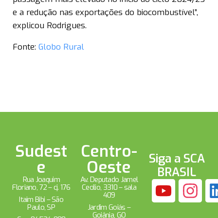
e a redução nas exportações do biocombustível”,
explicou Rodrigues.
Fonte:
Globo Rural
Sudest
Centro-
Siga a SCA
e
Oeste
BRASIL
Rua Joaquim
Av. Deputado Jamel
Floriano, 72 – cj. 176
Cecílio, 3310 – sala
409
Itaim Bibi – São
Paulo, SP
Jardim Goiás –
Goiânia, GO