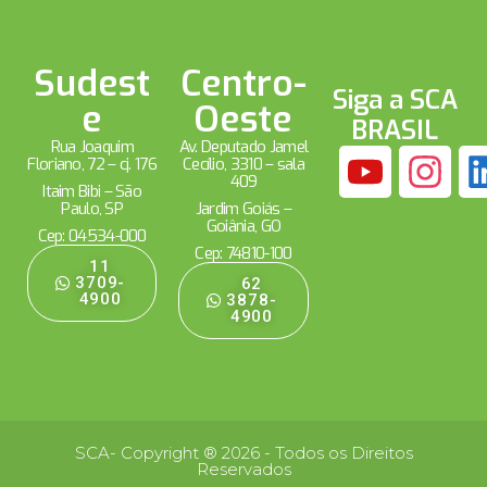
Sudest
Centro-
Siga a SCA
e
Oeste
BRASIL
Rua Joaquim
Av. Deputado Jamel
Floriano, 72 – cj. 176
Cecílio, 3310 – sala
409
Itaim Bibi – São
Paulo, SP
Jardim Goiás –
Goiânia, GO
Cep: 04534-000
Cep: 74810-100
11
3709-
62
4900
3878-
4900
SCA- Copyright ® 2026 - Todos os Direitos
Reservados