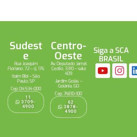
Sudest
Centro-
Siga a SCA
e
Oeste
BRASIL
Rua Joaquim
Av. Deputado Jamel
Floriano, 72 – cj. 176
Cecílio, 3310 – sala
409
Itaim Bibi – São
Paulo, SP
Jardim Goiás –
Goiânia, GO
Cep: 04534-000
Cep: 74810-100
11
3709-
62
4900
3878-
4900