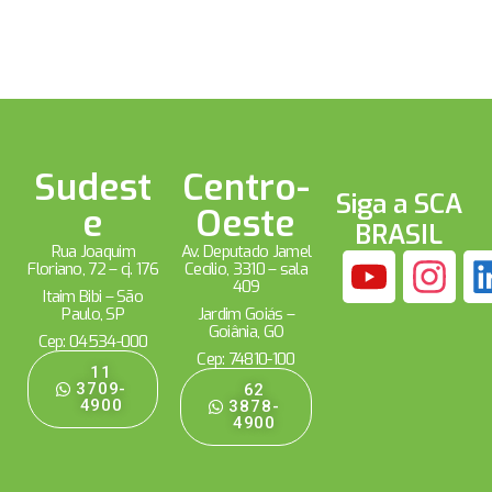
Sudest
Centro-
Siga a SCA
e
Oeste
BRASIL
Rua Joaquim
Av. Deputado Jamel
Floriano, 72 – cj. 176
Cecílio, 3310 – sala
409
Itaim Bibi – São
Paulo, SP
Jardim Goiás –
Goiânia, GO
Cep: 04534-000
Cep: 74810-100
11
3709-
62
4900
3878-
4900