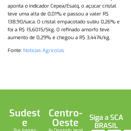
aponta o indicador Cepea/Esalq, o açúcar cristal
teve uma alta de 0,01% e passou a valer R$
138,90/saca. O cristal empacotado subiu 0,26% e
foi a R$ 15,6015/5kg. O refinado amorfo teve
aumento de 0,29% e chegou a R$ 3,4474/kg.
Fonte:
Notícias Agrícolas
Sudest
Centro-
Siga a SCA
e
Oeste
BRASIL
Rua Joaquim
Av. Deputado Jamel