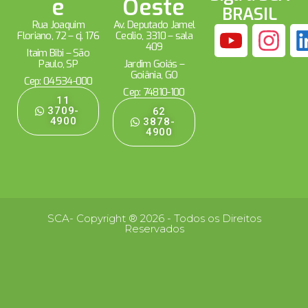
e
Oeste
BRASIL
Rua Joaquim
Av. Deputado Jamel
Floriano, 72 – cj. 176
Cecílio, 3310 – sala
409
Itaim Bibi – São
Paulo, SP
Jardim Goiás –
Goiânia, GO
Cep: 04534-000
Cep: 74810-100
11
3709-
62
4900
3878-
4900
SCA- Copyright ® 2026 - Todos os Direitos
Reservados