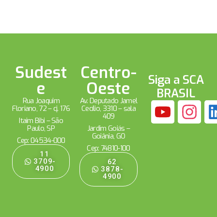
Sudest
Centro-
Siga a SCA
e
Oeste
BRASIL
Rua Joaquim
Av. Deputado Jamel
Floriano, 72 – cj. 176
Cecílio, 3310 – sala
409
Itaim Bibi – São
Paulo, SP
Jardim Goiás –
Goiânia, GO
Cep: 04534-000
Cep: 74810-100
11
3709-
62
4900
3878-
4900