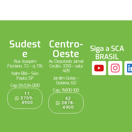
Sudest
Centro-
Siga a SCA
e
Oeste
BRASIL
Rua Joaquim
Av. Deputado Jamel
Floriano, 72 – cj. 176
Cecílio, 3310 – sala
409
Itaim Bibi – São
Paulo, SP
Jardim Goiás –
Goiânia, GO
Cep: 04534-000
Cep: 74810-100
11
3709-
62
4900
3878-
4900