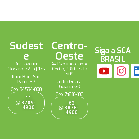
Sudest
Centro-
Siga a SCA
e
Oeste
BRASIL
Rua Joaquim
Av. Deputado Jamel
Floriano, 72 – cj. 176
Cecílio, 3310 – sala
409
Itaim Bibi – São
Paulo, SP
Jardim Goiás –
Goiânia, GO
Cep: 04534-000
Cep: 74810-100
11
3709-
62
4900
3878-
4900