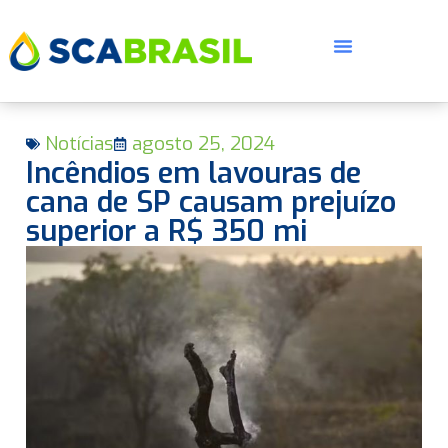
Notícias
agosto 25, 2024
Incêndios em lavouras de
cana de SP causam prejuízo
superior a R$ 350 mi
E