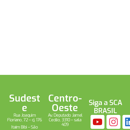
Sudest
Centro-
Siga a SCA
e
Oeste
BRASIL
Rua Joaquim
Av. Deputado Jamel
Floriano, 72 – cj. 176
Cecílio, 3310 – sala
409
Itaim Bibi – São