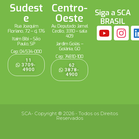
Sudest
Centro-
Siga a SCA
e
Oeste
BRASIL
Rua Joaquim
Av. Deputado Jamel
Floriano, 72 – cj. 176
Cecílio, 3310 – sala
409
Itaim Bibi – São
Paulo, SP
Jardim Goiás –
Goiânia, GO
Cep: 04534-000
Cep: 74810-100
11
3709-
62
4900
3878-
4900
SCA- Copyright ® 2026 - Todos os Direitos
Reservados