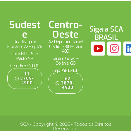
Sudest
Centro-
Siga a SCA
e
Oeste
BRASIL
Rua Joaquim
Av. Deputado Jamel
Floriano, 72 – cj. 176
Cecílio, 3310 – sala
409
Itaim Bibi – São
Paulo, SP
Jardim Goiás –
Goiânia, GO
Cep: 04534-000
Cep: 74810-100
11
3709-
62
4900
3878-
4900
SCA- Copyright ® 2026 - Todos os Direitos
Reservados