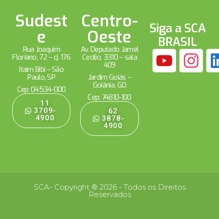
Sudest
Centro-
Siga a SCA
e
Oeste
BRASIL
Rua Joaquim
Av. Deputado Jamel
Floriano, 72 – cj. 176
Cecílio, 3310 – sala
409
Itaim Bibi – São
Paulo, SP
Jardim Goiás –
Goiânia, GO
Cep: 04534-000
Cep: 74810-100
11
3709-
62
4900
3878-
4900
SCA- Copyright ® 2026 - Todos os Direitos
Reservados