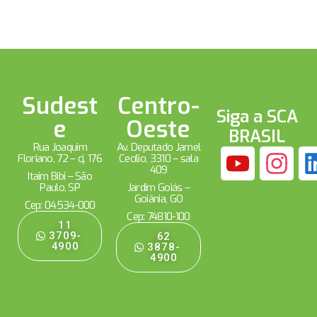
Sudest
Centro-
Siga a SCA
e
Oeste
BRASIL
Rua Joaquim
Av. Deputado Jamel
Floriano, 72 – cj. 176
Cecílio, 3310 – sala
409
Itaim Bibi – São
Paulo, SP
Jardim Goiás –
Goiânia, GO
Cep: 04534-000
Cep: 74810-100
11
3709-
62
4900
3878-
4900